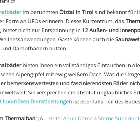
erreich
albäder
im berühmten
Ötztal in Tirol
sind bekannt für 
ihrer Form an UFOs erinnern. Dieses Kurzentrum, das
Therm
, bietet nicht nur Entspannung in
12 Außen- und Innenpo
an Wellnessanwendungen. Gäste können auch die
Saunawel
n und Dampfbädern nutzen.
albäder
bieten Ihnen ein vollständiges Eintauchen in d
tischen Alpengipfel mit ewig weißem Dach. Was die Umge
der bemerkenswertesten und faszinierendsten Bäder nich
ar weltweit. Sie versprechen ein absolut unglaubliches Erl
t luxuriösen Dienstleistungen
ist ebenfalls Teil des Bades
 im Thermalbad
: JA –
Hotel Aqua Dome 4 Sterne Superior 