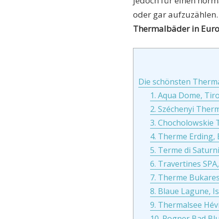
jedoch für einen nor
oder gar aufzuzählen.
Thermalbäder in Eur
Die schönsten Therm
1. Aqua Dome, Tiro
2. Széchenyi Ther
3. Chocholowskie 
4. Therme Erding,
5. Terme di Saturni
6. Travertines SPA
7. Therme Bukare
8. Blaue Lagune, I
9. Thermalsee Hév
10. Rogner Bad Bl