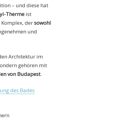
tion – und diese hat
yi-Therme
ist
er Komplex, der
sowohl
r angenehmen und
en Architektur im
sondern gehören mit
len von Budapest
.
bung des Bades
hern