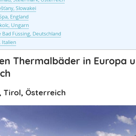
ešťany, Slowakei
Spa, England
kolc, Ungarn
 Bad Füssing, Deutschland
Italien
ten Thermalbäder in Europa u
ch
 Tirol, Österreich