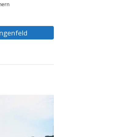
hern
ängenfeld