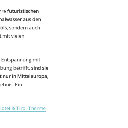
ihre
futuristischen
alwasser aus den
ols
, sondern auch
t
mit vielen
ie Entspannung mit
bung betrifft,
sind sie
t nur in Mitteleuropa
,
ebnis. Ein
.
Hotel & Tirol Therme