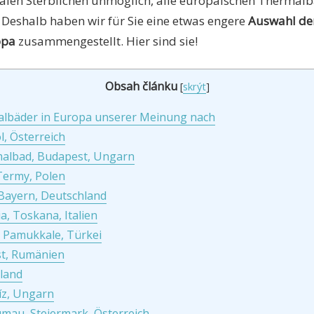
malen Sterblichen unmöglich, alle europäischen Thermal
 Deshalb haben wir für Sie eine etwas engere
Auswahl der
opa
zusammengestellt. Hier sind sie!
Obsah článku
[
skrýt
]
albäder in Europa unserer Meinung nach
l, Österreich
malbad, Budapest, Ungarn
Termy, Polen
 Bayern, Deutschland
a, Toskana, Italien
, Pamukkale, Türkei
st, Rumänien
sland
íz, Ungarn
umau, Steiermark, Österreich