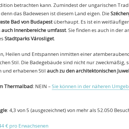
ition betrachten kann. Zumindest der ungarischen Tradi
n, denn das Badewesen ist diesem Land eigen. Die
Széchen
este Bad von Budapest
überhaupt. Es ist ein weitläufig
s auch Innenbereiche umfasst
. Sie finden es auch in de
es
Stadtparks Városliget
.
en, Heilen und Entspannen inmitten einer atemberaubend
schen Stil. Die Badegebäude sind nicht nur zweckmäßig, 
n und erhabenen Stil
auch zu den architektonischen Juwe
 im Thermalbad
: NEIN –
Sie können in der näheren Umge
gle
: 4,3 von 5 (ausgezeichnet) von mehr als 52.050 Besuc
44 € pro Erwachsenen